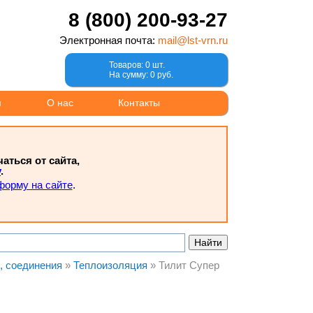
8 (800) 200-93-27
Электронная почта:
mail@lst-vrn.ru
Товаров: 0 шт.
На сумму: 0 руб.
м
О нас
Контакты
ться от сайта,
у
.
форму на сайте
.
, соединения
»
Теплоизоляция
»
Тилит Супер