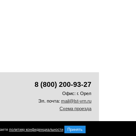
8 (800) 200-93-27
Офис:
г. Орел
Эл. почта:
mail@lst-vrn.ru
Схема проезда
Принять
маете
политику конфиденциальности