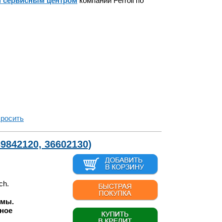
 сервисным центром
компании Ferroli по
росить
9842120, 36602130)
ch.
 мы.
ное