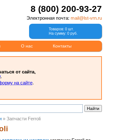
8 (800) 200-93-27
Электронная почта:
mail@lst-vrn.ru
Товаров: 0 шт.
На сумму: 0 руб.
м
О нас
Контакты
ться от сайта,
у
.
форму на сайте
.
и
»
Запчасти Ferroli
oli