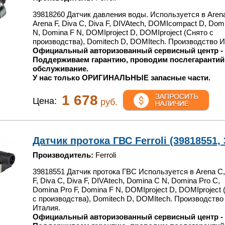
39818260 Датчик давления воды. Используется в Aren
Arena F, Diva C, Diva F, DIVAtech, DOMIcompact D, Dom
N, Domina F N, DOMIproject D, DOMIproject (Снято с
производства), Domitech D, DOMItech. Производство И
Официальный авторизованный сервисный центр -
Поддерживаем гарантию, проводим послегарантий
обслуживание.
У нас только ОРИГИНАЛЬНЫЕ запасные части.
1 678
Цена:
руб.
Датчик протока ГВС Ferroli (39818551, 
Производитель:
Ferroli
39818551 Датчик протока ГВС Используется в Arena C,
F, Diva C, Diva F, DIVAtech, Domina C N, Domina Pro C,
Domina Pro F, Domina F N, DOMIproject D, DOMIproject 
с производства), Domitech D, DOMItech. Производство
Италия.
Официальный авторизованный сервисный центр -