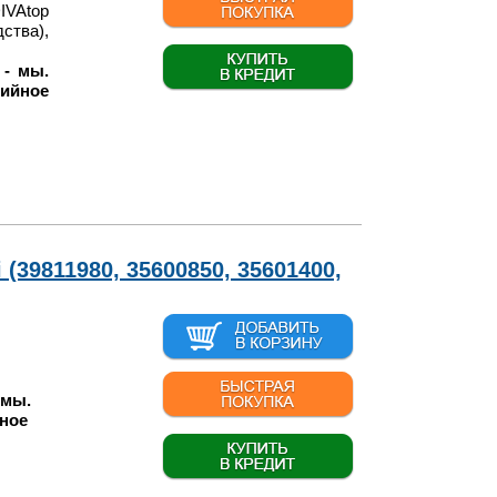
IVAtop
ства),
- мы.
ийное
(39811980, 35600850, 35601400,
 мы.
ное