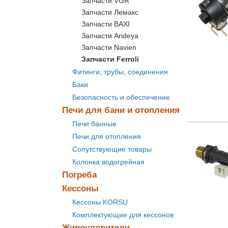
Запчасти VGR
Запчасти Лемакс
Запчасти BAXI
Запчасти Arideya
Запчасти Navien
Запчасти Ferroli
Фитинги, трубы, соединения
Баки
Безопасность и обеспечение
Печи для бани и отопления
Печи банные
Печи для отопления
Сопутствующие товары
Колонка водогрейная
Погреба
Кессоны
Кессоны KORSU
Комплектующие для кессонов
Жироуловители