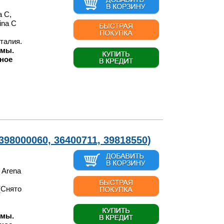
a C,
ina C
талия.
 мы.
ное
398000060, 36400711, 39818550)
 Arena
(Снято
 мы.