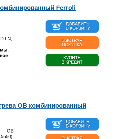
комбинированный Ferroli
 D LN,
 мы.
ное
егрева ОВ комбинированный
ва ОВ
550).