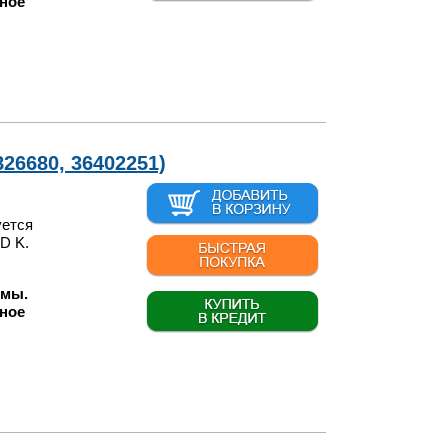
ное
826680, 36402251)
уется
 D K.
 мы.
ное