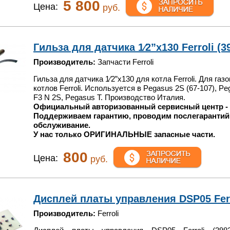
5 800
Цена:
руб.
Гильза для датчика 1⁄2”х130 Ferroli (3
Производитель:
Запчасти Ferroli
Гильза для датчика 1⁄2”х130 для котла Ferroli. Для газ
котлов Ferroli. Используется в Pegasus 2S (67-107), P
F3 N 2S, Pegasus T. Производство Италия.
Официальный авторизованный сервисный центр -
Поддерживаем гарантию, проводим послегарантий
обслуживание.
У нас только ОРИГИНАЛЬНЫЕ запасные части.
800
Цена:
руб.
Дисплей платы управления DSP05 Ferro
Производитель:
Ferroli