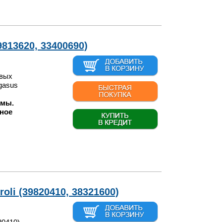
9813620, 33400690)
овых
egasus
 мы.
ное
li (39820410, 38321600)