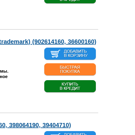
rademark) (902614160, 36600160)
.
 мы.
ное
0, 398064190, 39404710)