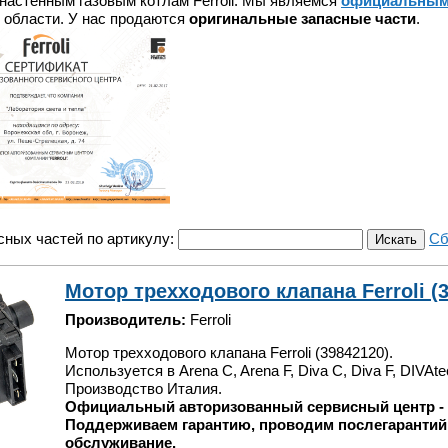
 настенным газовым котлам Ferroli. Мы являемся
официальным
 области. У нас продаются
оригинальные запасные части
.
сных частей по артикулу:
Сб
Мотор трехходового клапана Ferroli (3
Производитель:
Ferroli
Мотор трехходового клапана Ferroli (39842120).
Используется в Arena C, Arena F, Diva C, Diva F, DIVAte
Производство Италия.
Официальный авторизованный сервисный центр -
Поддерживаем гарантию, проводим послегарантий
обслуживание.