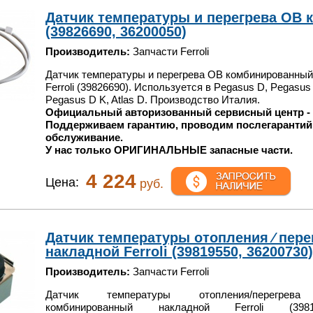
Датчик температуры и перегрева ОВ 
(39826690, 36200050)
Производитель:
Запчасти Ferroli
Датчик температуры и перегрева ОВ комбинированный
Ferroli (39826690). Используется в Pegasus D, Pegasus
Pegasus D K, Atlas D. Производство Италия.
Официальный авторизованный сервисный центр -
Поддерживаем гарантию, проводим послегарантий
обслуживание.
У нас только ОРИГИНАЛЬНЫЕ запасные части.
4 224
Цена:
руб.
Датчик температуры отопления ⁄ пер
накладной Ferroli (39819550, 36200730)
Производитель:
Запчасти Ferroli
Датчик температуры отопления/перегре
комбинированный накладной Ferroli (39819