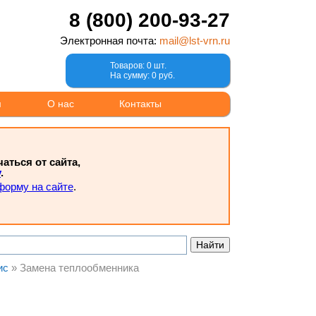
8 (800) 200-93-27
Электронная почта:
mail@lst-vrn.ru
Товаров: 0 шт.
На сумму: 0 руб.
м
О нас
Контакты
ться от сайта,
у
.
форму на сайте
.
ис
»
Замена теплообменника